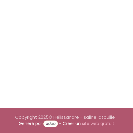
Copyright 2025© Hélissandre - saline latouille
Généré par
- Créer un
site web gratuit